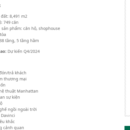
:
 đất: 8,491 m2
ộ: 749 căn
h sản phẩm: căn hộ, shophouse
 tòa
 38 tầng, 5 tầng hầm
iao:
Dự kiến Q4/2024
đón/trả khách
âm thương mại
uốn
ghệ thuật Manhattan
an sự kiện
bộ
ghế ngồi ngoài trời
 Davinci
êu khắc
g cảnh quan