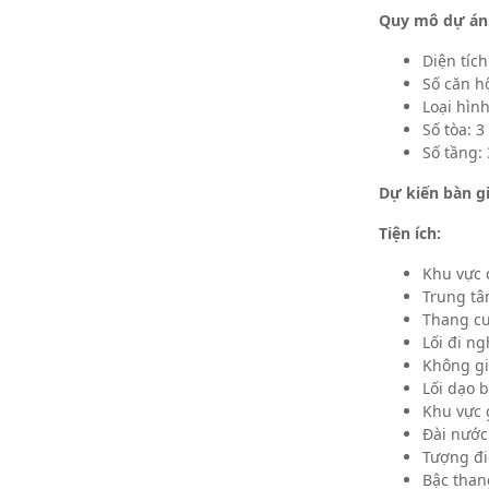
Quy mô dự án
Diện tích
Số căn h
Loại hìn
Số tòa: 3
Số tầng:
Dự kiến bàn g
Tiện ích:
Khu vực 
Trung t
Thang c
Lối đi n
Không gi
Lối dạo 
Khu vực 
Đài nước
Tượng đi
Bậc than