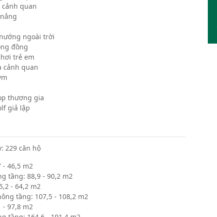
 cảnh quan
 nắng
 nướng ngoài trời
ộng đồng
chơi trẻ em
a cảnh quan
ym
p thương gia
lf giả lập
: 229 căn hộ
7 - 46,5 m2
g tầng: 88,9 - 90,2 m2
5,2 - 64,2 m2
ông tầng: 107,5 - 108,2 m2
1 - 97,8 m2
g tầng: 164,6 - 191,4 m2