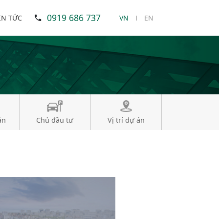
0919 686 737
IN TỨC
VN
EN
án
Chủ đầu tư
Vị trí dự án