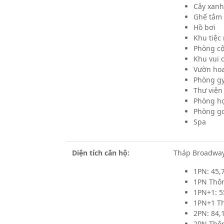
Cây xanh
Ghế tắm
Hồ bơi
Khu tiệc
Phòng c
Khu vui 
Vườn ho
Phòng g
Thư viện
Phòng họ
Phòng go
Spa
Diện tích căn hộ:
Tháp Broadway
1PN: 45,
1PN Thôn
1PN+1: 5
1PN+1 Th
2PN: 84,
2PN Thôn