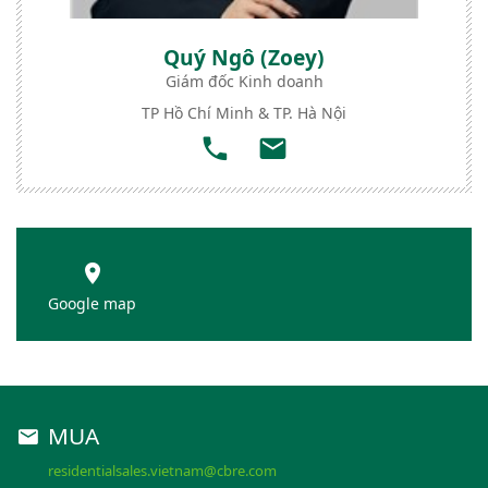
Quý Ngô (Zoey)
Giám đốc Kinh doanh
TP Hồ Chí Minh & TP. Hà Nội
Google map
MUA
residentialsales.vietnam@cbre.com