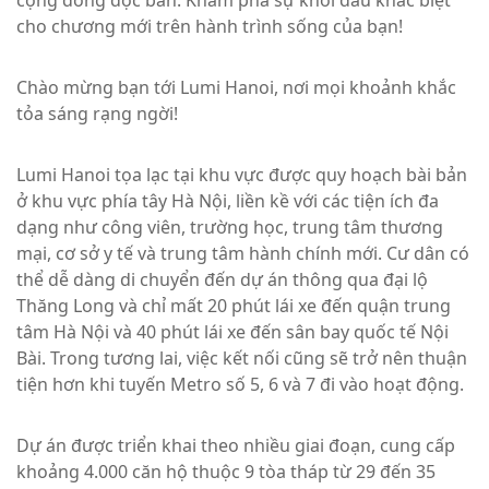
cộng đồng độc bản. Khám phá sự khởi đầu khác biệt
cho chương mới trên hành trình sống của bạn!
Chào mừng bạn tới Lumi Hanoi, nơi mọi khoảnh khắc
tỏa sáng rạng ngời!
Lumi Hanoi tọa lạc tại khu vực được quy hoạch bài bản
ở khu vực phía tây Hà Nội, liền kề với các tiện ích đa
dạng như công viên, trường học, trung tâm thương
mại, cơ sở y tế và trung tâm hành chính mới. Cư dân có
thể dễ dàng di chuyển đến dự án thông qua đại lộ
Thăng Long và chỉ mất 20 phút lái xe đến quận trung
tâm Hà Nội và 40 phút lái xe đến sân bay quốc tế Nội
Bài. Trong tương lai, việc kết nối cũng sẽ trở nên thuận
tiện hơn khi tuyến Metro số 5, 6 và 7 đi vào hoạt động.
Dự án được triển khai theo nhiều giai đoạn, cung cấp
khoảng 4.000 căn hộ thuộc 9 tòa tháp từ 29 đến 35