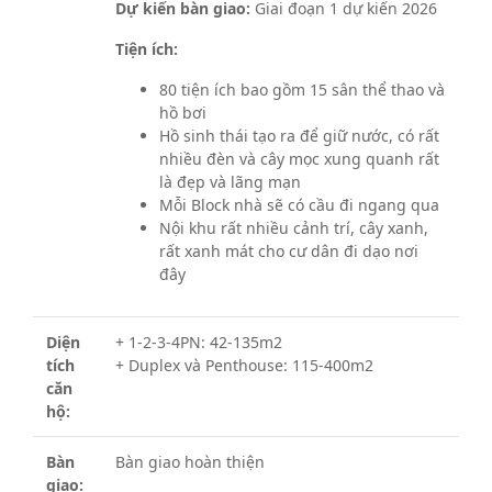
Dự kiến bàn giao:
Giai đoạn 1 dự kiến 2026
Tiện ích:
80 tiện ích bao gồm 15 sân thể thao và
hồ bơi
Hồ sinh thái tạo ra để giữ nước, có rất
nhiều đèn và cây mọc xung quanh rất
là đẹp và lãng mạn
Mỗi Block nhà sẽ có cầu đi ngang qua
Nội khu rất nhiều cảnh trí, cây xanh,
rất xanh mát cho cư dân đi dạo nơi
đây
Diện
+ 1-2-3-4PN: 42-135m2
tích
+ Duplex và Penthouse: 115-400m2
căn
hộ:
Bàn
Bàn giao hoàn thiện
giao: