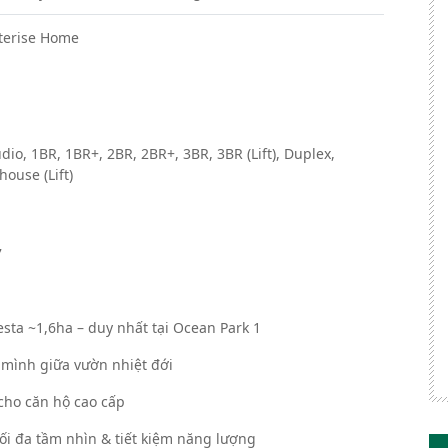
erise Home
io, 1BR, 1BR+, 2BR, 2BR+, 3BR, 3BR (Lift), Duplex,
ouse (Lift)
7
ta ~1,6ha – duy nhất tại Ocean Park 1
n mình giữa vườn nhiệt đới
cho căn hộ cao cấp
 tối đa tầm nhìn & tiết kiệm năng lượng