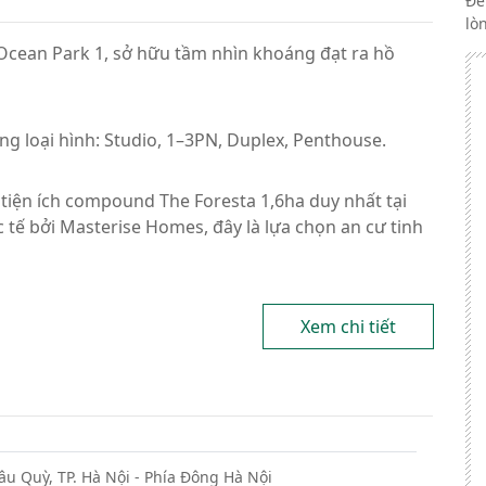
Để
lò
 Ocean Park 1, sở hữu tầm nhìn khoáng đạt ra hồ
ng loại hình: Studio, 1–3PN, Duplex, Penthouse.
hệ tiện ích compound The Foresta 1,6ha duy nhất tại
 tế bởi Masterise Homes, đây là lựa chọn an cư tinh
Xem chi tiết
âu Quỳ, TP. Hà Nội - Phía Đông Hà Nội