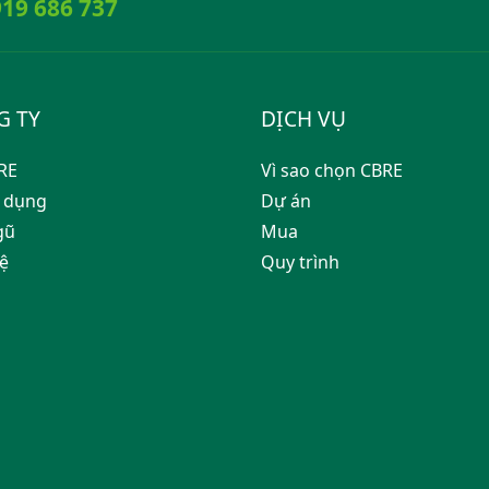
19 686 737
G TY
DỊCH VỤ
RE
Vì sao chọn CBRE
 dụng
Dự án
gũ
Mua
hệ
Quy trình