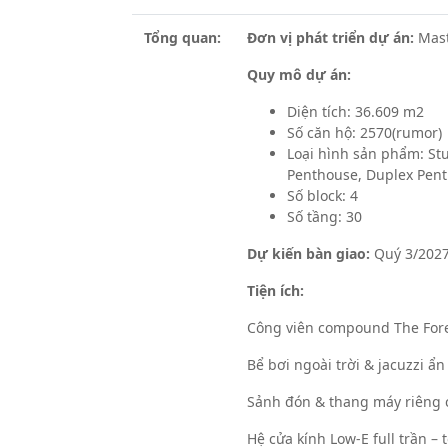
Tổng quan:
Đơn vị phát triển dự án:
Mast
Quy mô dự án:
Diện tích: 36.609 m2
Số căn hộ: 2570(rumor)
Loại hình sản phẩm: Stud
Penthouse, Duplex Penth
Số block: 4
Số tầng: 30
Dự kiến bàn giao:
Quý 3/202
Tiện ích:
Công viên compound The Fores
Bể bơi ngoài trời & jacuzzi ẩ
Sảnh đón & thang máy riêng 
Hệ cửa kính Low-E full trần –