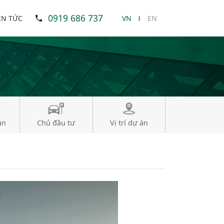
0919 686 737
IN TỨC
VN
EN
án
Chủ đầu tư
Vị trí dự án