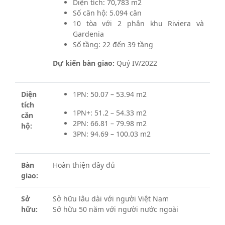
Diện tích: 70,783 m2
Số căn hộ: 5.094 căn
10 tòa với 2 phân khu Riviera và
Gardenia
Số tầng: 22 đến 39 tầng
Dự kiến bàn giao:
Quý IV/2022
Diện
1PN: 50.07 – 53.94 m2
tích
1PN+: 51.2 – 54.33 m2
căn
2PN: 66.81 – 79.98 m2
hộ:
3PN: 94.69 – 100.03 m2
Bàn
Hoàn thiện đầy đủ
giao:
Sở
Sở hữu lâu dài với người Việt Nam
hữu:
Sở hữu 50 năm với người nước ngoài