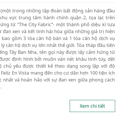
and (một trong những tập đoàn bất động sản hàng đầu
khu vực trung tâm hành chính quận 2, tọa lạc trên
g từ “The City Fabric”- một thành phố diệu kì tựa
ự đan xen và kết tinh hài hòa giữa những giá trị hiện
n bao gồm 3 tòa căn hộ bán và 1 tòa căn hộ dịch vụ
lý căn hộ dịch vụ lớn nhất thế giới. Tòa tháp đầu tiên
ếng Tây Ban Nha, tên gọi này được lấy cảm hứng từ
được định hình bởi muôn vàn nét khâu tinh túy, dệt
 chủ yếu được thiết kế theo dạng song lập với độ
. Feliz En Vista mang đến cho cư dân hơn 100 tiện ích
ộc nhất và hoàn hảo với sự đan xen giữa phong cách
g.
Xem chi tiết