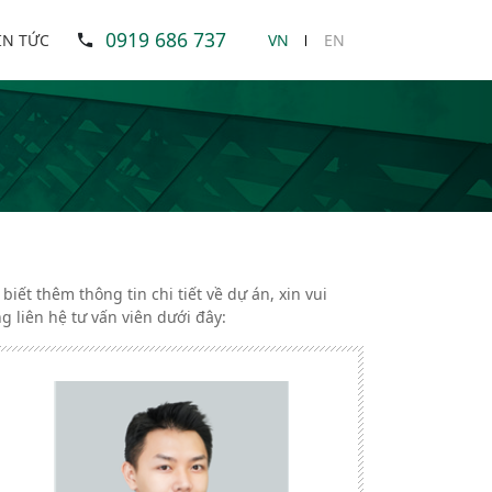
0919 686 737
IN TỨC
VN
EN
 biết thêm thông tin chi tiết về dự án, xin vui
ng liên hệ tư vấn viên dưới đây: