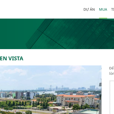
DỰ ÁN
MUA
T
 EN VISTA
Để
lò