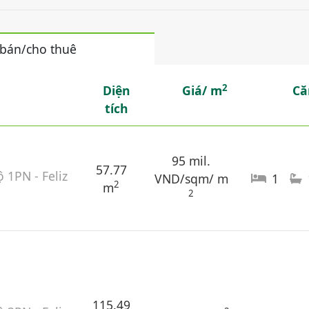
 bán/cho thuê
2
Diện
Giá/ m
Că
tích
95 mil.
57.77
 1PN - Feliz
VND/sqm/ m
1
2
m
2
115.49