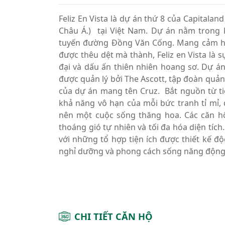
Feliz En Vista là dự án thứ 8 của Capital
Châu Á.) tại Việt Nam. Dự án nằm trong 
tuyến đường Đồng Văn Cống. Mang cảm hứn
được thêu dệt mà thành, Feliz en Vista là s
đại và dấu ấn thiên nhiên hoang sơ. Dự á
được quản lý bởi The Ascott, tập đoàn quản 
của dự án mang tên Cruz. Bắt nguồn từ ti
khả năng vô hạn của mỗi bức tranh tỉ mỉ, 
nên một cuộc sống thăng hoa. Các căn hộ
thoáng gió tự nhiên và tối đa hóa diện tích
với những tổ hợp tiện ích được thiết kế đ
nghỉ dưỡng và phong cách sống năng độn
CHI TIẾT CĂN HỘ