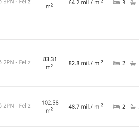
 3PN - Feliz
2
64.2 mil./ m
3
2
m
83.31
 2PN - Feliz
2
82.8 mil./ m
2
2
m
102.58
 2PN - Feliz
2
48.7 mil./ m
2
2
m