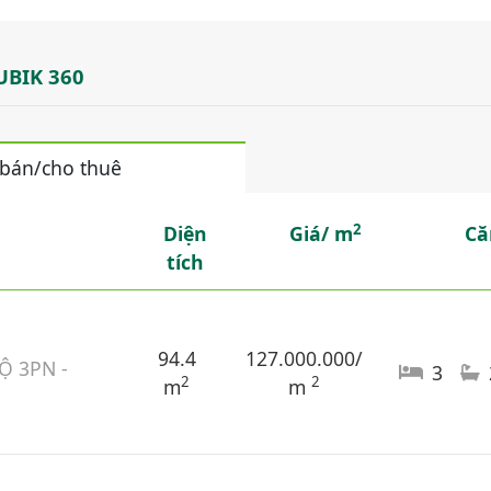
UBIK 360
 bán/cho thuê
2
Diện
Giá/ m
Că
tích
94.4
127.000.000/
Ộ 3PN -
3
2
2
m
m