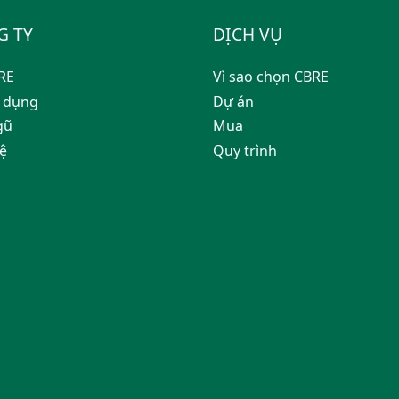
G TY
DỊCH VỤ
RE
Vì sao chọn CBRE
 dụng
Dự án
gũ
Mua
hệ
Quy trình