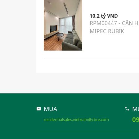
10.2 tỷ VND
RPM00447 - CĂN H
MIPEC RUBIK
MUA
M
09
residentialsales.vietnam@cbre.com