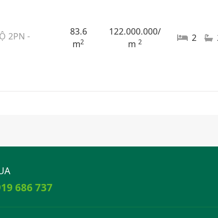
83.6
122.000.000/
Ộ 2PN -
2
2
2
m
m
UA
19 686 737