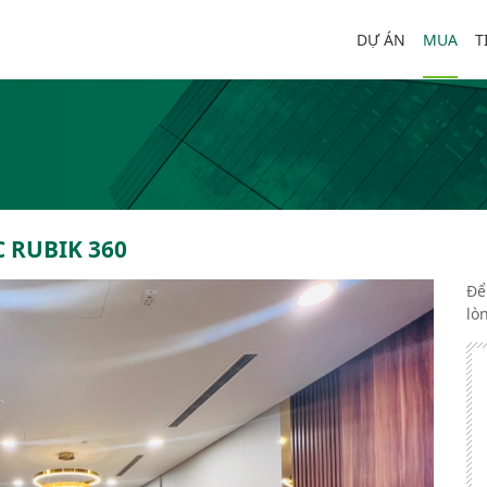
DỰ ÁN
MUA
T
C RUBIK 360
Để
lò