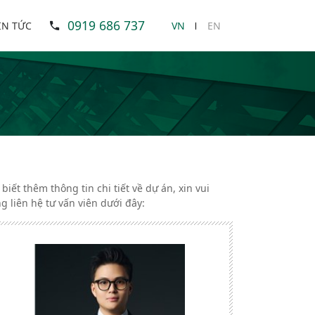
0919 686 737
IN TỨC
VN
EN
 biết thêm thông tin chi tiết về dự án, xin vui
ng liên hệ tư vấn viên dưới đây: