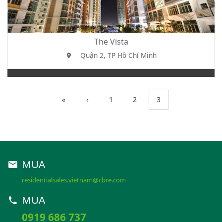
The Vista
Quận 2, TP Hồ Chí Minh
«
‹
1
2
3
MUA
residentialsales.vietnam@cbre.com
MUA
0919 686 737