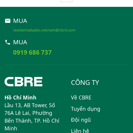
mặt với những ảnh hưởng
tiêu cực từ đại dịch này.
MUA
residentialsales.vietnam@cbre.com
MUA
0919 686 737
CÔNG TY
Hồ Chí Minh
Về CBRE
Lầu 13, AB Tower, Số
Tuyển dụng
76A Lê Lai, Phường
Đội ngũ
Bến Thành, TP. Hồ Chí
Minh
Liên hệ