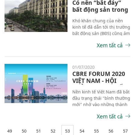
Có nên “bắt đáy”
bất động sản trong
thời điểm này?
Khó khăn chung của nền
kinh tế đã dẫn tới thị trường
bất động sản (BĐS) cũng ảm
đảm. Nhiều dự án mở bán
Xem tất cả
nhưng sản phẩm bán ra
chậm. Trong khi khách hàng
đầu tư còn chần chừ chưa
biết khi nào thị trường là
01/07/2020
“đáy”.
CBRE FORUM 2020
VIỆT NAM - HỘI
THẢO TRỰC TUYẾN
Nền kinh tế Việt Nam đã bắt
đầu trạng thái "bình thường
mới" nhờ vào những thành
công trong công tác phòng
Xem tất cả
chống dịch Covid-19, tuy
vậy, nhiều doanh nghiệp bất
động sản vẫn đang phải đối
49
50
51
52
53
54
55
56
57