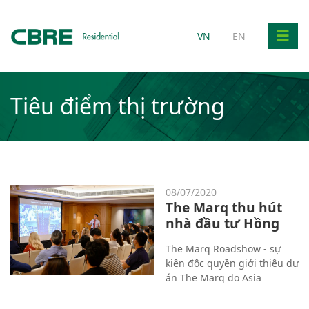
VN
EN
Tiêu điểm thị trường
08/07/2020
The Marq thu hút
nhà đầu tư Hồng
Kông
The Marq Roadshow - sự
kiện độc quyền giới thiệu dự
án The Marq do Asia
Bankers Club tổ chức ngày
27, 28.6 tại Grand Hyatt