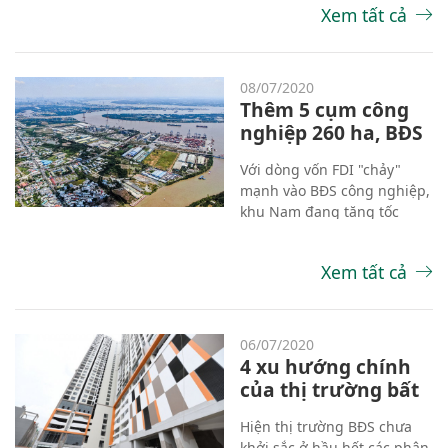
Xem tất cả
Hong Kong đã mang lại kết
quả ngoạn mục với hàng
chục yêu cầu đặt mua căn
hộ được chốt.
08/07/2020
Thêm 5 cụm công
nghiệp 260 ha, BĐS
Nam Sài Gòn thành
Với dòng vốn FDI "chảy"
điểm thu hút đầu
mạnh vào BĐS công nghiệp,
tư
khu Nam đang tăng tốc
mạnh mẽ trở thành tâm
điểm thu hút đầu tư của
Xem tất cả
miền Nam. Sở hữu vị thế
ngay cửa ngõ Nam Sài Gòn,
Cần Giuộc liên tục kích hoạt
hàng loạt cụm công nghiệp
06/07/2020
lớn để bứt phá kinh tế - xã
4 xu hướng chính
hội.
của thị trường bất
động sản năm 2020
Hiện thị trường BĐS chưa
khởi sắc ở hầu hết các phân