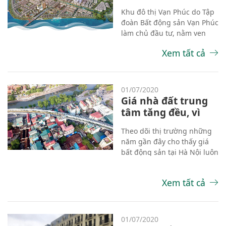
hình thành và phát
Khu đô thị Vạn Phúc do Tập
triển
đoàn Bất động sản Vạn Phúc
làm chủ đầu tư, nằm ven
sông Sài Gòn, tọa lạc ngay
Xem tất cả
cửa ngõ Đông Bắc TP HCM,
trên trục đường Quốc lộ 13,
thuộc phường Hiệp Bình
Phước, quận Thủ Đức. Chỉ
01/07/2020
trong vòng 5 năm, Tập đoàn
Giá nhà đất trung
Vạn Phúc đã đầu tư hơn
tâm tăng đều, vì
10.000 tỷ đồng kiến tạo nên
sao?
đô thị ven sông hàng đầu
Theo dõi thị trường những
khu Đông, góp phần vào
năm gần đây cho thấy giá
phát triển kinh tế xã hội của
bất động sản tại Hà Nội luôn
địa phương và nâng cao
có tỷ lệ tăng đều và khá bền
chất lượng cuộc sống người
vững, đặc biệt ở các quận
dân.
Xem tất cả
nội thành. Đây được cho là
xu hướng chung đã từng
diễn ra tại các nước phát
triển.
01/07/2020