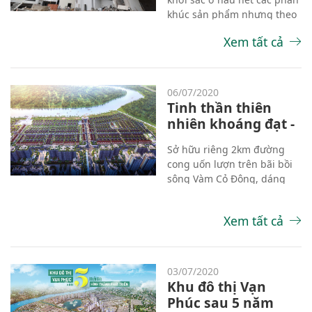
khúc sản phẩm nhưng theo
dự báo, trong giai đoạn tới,
Xem tất cả
một số xu hướng thị trường
có thể sẽ diễn ra mạnh mẽ,
thể hiện ở một vài phân
khúc nổi bật trên thị trường.
06/07/2020
Tinh thần thiên
nhiên khoáng đạt -
giá trị vô hình của
Sở hữu riêng 2km đường
phân khu cao cấp
cong uốn lượn trên bãi bồi
Rivera tại
sông Vàm Cỏ Đông, dáng
Waterpoint
đất như đại bàng vỗ cánh,
phân khu Rivera kiêu hãnh
Xem tất cả
đầy sức hút đối với những
chủ nhân yêu thích sự tự do,
khoáng đạt.
03/07/2020
Khu đô thị Vạn
Phúc sau 5 năm