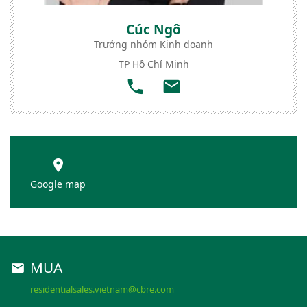
Cúc Ngô
Trưởng nhóm Kinh doanh
TP Hồ Chí Minh
Google map
MUA
residentialsales.vietnam@cbre.com