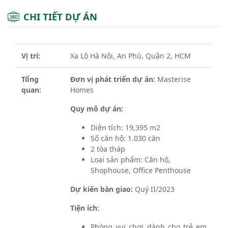
CHI TIẾT DỰ ÁN
Vị trí:
Xa Lộ Hà Nội, An Phú, Quận 2, HCM
Tổng
Đơn vị phát triển dự án:
Masterise
quan:
Homes
Quy mô dự án:
Diện tích: 19,395 m2
Số căn hộ: 1.030 căn
2 tòa tháp
Loại sản phẩm: Căn hộ,
Shophouse, Office Penthouse
Dự kiến bàn giao:
Quý II/2023
Tiện ích:
Phòng vui chơi dành cho trẻ em