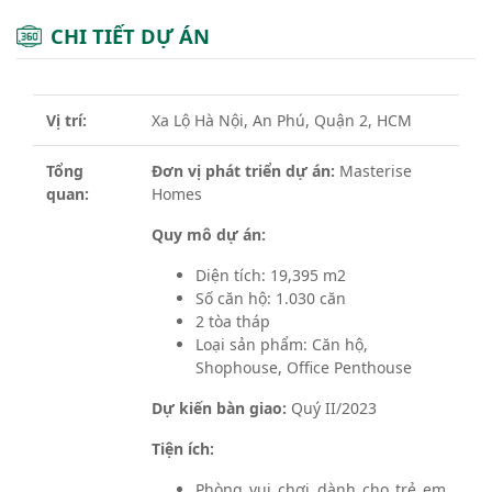
CHI TIẾT DỰ ÁN
Vị trí:
Xa Lộ Hà Nội, An Phú, Quận 2, HCM
Tổng
Đơn vị phát triển dự án:
Masterise
quan:
Homes
Quy mô dự án:
Diện tích: 19,395 m2
Số căn hộ: 1.030 căn
2 tòa tháp
Loại sản phẩm: Căn hộ,
Shophouse, Office Penthouse
Dự kiến bàn giao:
Quý II/2023
Tiện ích:
Phòng vui chơi dành cho trẻ em