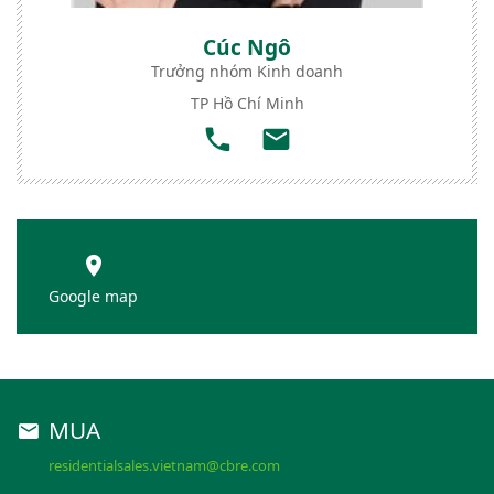
Cúc Ngô
Trưởng nhóm Kinh doanh
TP Hồ Chí Minh
Google map
MUA
residentialsales.vietnam@cbre.com