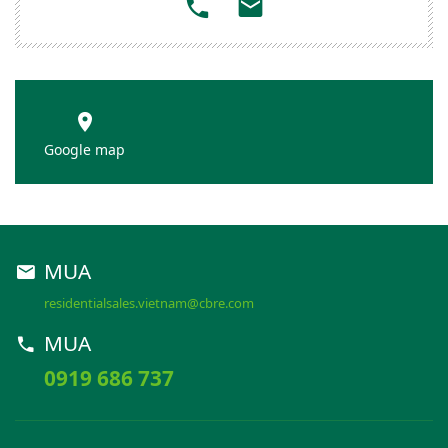
Google map
MUA
residentialsales.vietnam@cbre.com
MUA
0919 686 737