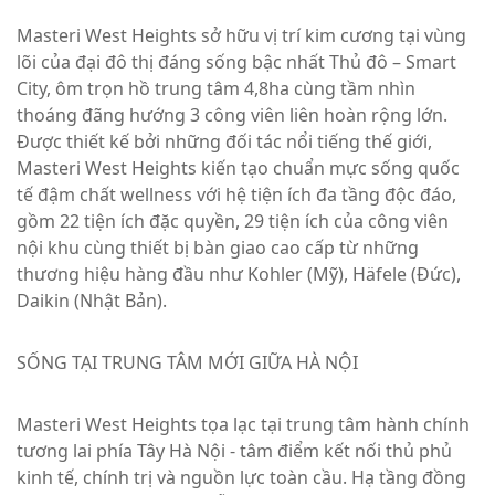
Masteri West Heights sở hữu vị trí kim cương tại vùng
lõi của đại đô thị đáng sống bậc nhất Thủ đô – Smart
City, ôm trọn hồ trung tâm 4,8ha cùng tầm nhìn
thoáng đãng hướng 3 công viên liên hoàn rộng lớn.
Được thiết kế bởi những đối tác nổi tiếng thế giới,
Masteri West Heights kiến tạo chuẩn mực sống quốc
tế đậm chất wellness với hệ tiện ích đa tầng độc đáo,
gồm 22 tiện ích đặc quyền, 29 tiện ích của công viên
nội khu cùng thiết bị bàn giao cao cấp từ những
thương hiệu hàng đầu như Kohler (Mỹ), Häfele (Đức),
Daikin (Nhật Bản).
SỐNG TẠI TRUNG TÂM MỚI GIỮA HÀ NỘI
Masteri West Heights tọa lạc tại trung tâm hành chính
tương lai phía Tây Hà Nội - tâm điểm kết nối thủ phủ
kinh tế, chính trị và nguồn lực toàn cầu. Hạ tầng đồng