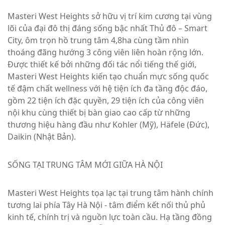
Masteri West Heights sở hữu vị trí kim cương tại vùng
lõi của đại đô thị đáng sống bậc nhất Thủ đô – Smart
City, ôm trọn hồ trung tâm 4,8ha cùng tầm nhìn
thoáng đãng hướng 3 công viên liên hoàn rộng lớn.
Được thiết kế bởi những đối tác nổi tiếng thế giới,
Masteri West Heights kiến tạo chuẩn mực sống quốc
tế đậm chất wellness với hệ tiện ích đa tầng độc đáo,
gồm 22 tiện ích đặc quyền, 29 tiện ích của công viên
nội khu cùng thiết bị bàn giao cao cấp từ những
thương hiệu hàng đầu như Kohler (Mỹ), Häfele (Đức),
Daikin (Nhật Bản).
SỐNG TẠI TRUNG TÂM MỚI GIỮA HÀ NỘI
Masteri West Heights tọa lạc tại trung tâm hành chính
tương lai phía Tây Hà Nội - tâm điểm kết nối thủ phủ
kinh tế, chính trị và nguồn lực toàn cầu. Hạ tầng đồng