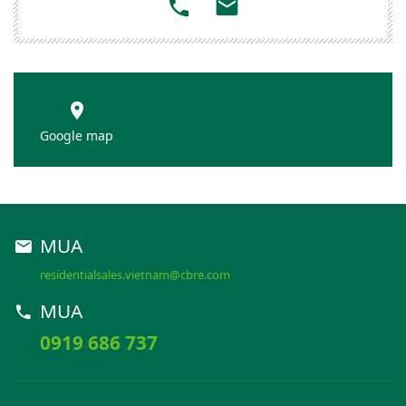
Google map
MUA
residentialsales.vietnam@cbre.com
MUA
0919 686 737