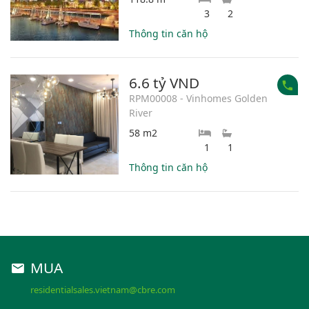
3
2
Thông tin căn hộ
6.6 tỷ VND
RPM00008 - Vinhomes Golden
River
58 m2
1
1
Thông tin căn hộ
MUA
residentialsales.vietnam@cbre.com