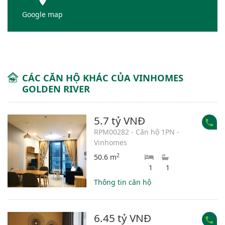
Google map
CÁC CĂN HỘ KHÁC CỦA VINHOMES
GOLDEN RIVER
5.7 tỷ VNĐ
RPM00282 - Căn hộ 1PN -
Vinhomes
2
50.6 m
1
1
Thông tin căn hộ
6.45 tỷ VNĐ