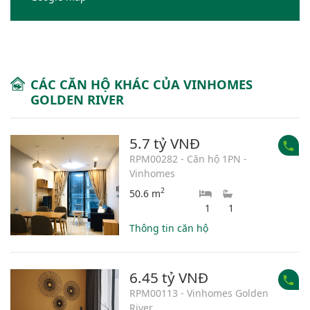
CÁC CĂN HỘ KHÁC CỦA VINHOMES
GOLDEN RIVER
5.7 tỷ VNĐ
RPM00282 - Căn hộ 1PN -
Vinhomes
2
50.6 m
1
1
Thông tin căn hộ
6.45 tỷ VNĐ
RPM00113 - Vinhomes Golden
River