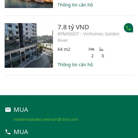
Thông tin căn hộ
7.8 tỷ VND
RPM00007 - Vinhomes Golden
River
64 m2
2
0
Thông tin căn hộ
MUA
residentialsales.vietnam@cbre.com
MUA