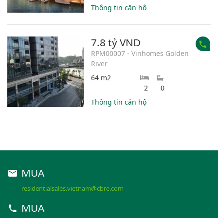
Thông tin căn hộ
7.8 tỷ VND
RPM00007 - Vinhomes Golden
River
64 m2
2
0
Thông tin căn hộ
MUA
residentialsales.vietnam@cbre.com
MUA