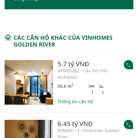
CÁC CĂN HỘ KHÁC CỦA VINHOMES
GOLDEN RIVER
5.7 tỷ VNĐ
RPM00282 - Căn hộ 1PN -
Vinhomes
2
50.6 m
1
1
Thông tin căn hộ
6.45 tỷ VNĐ
RPM00113 - Vinhomes Golden
River