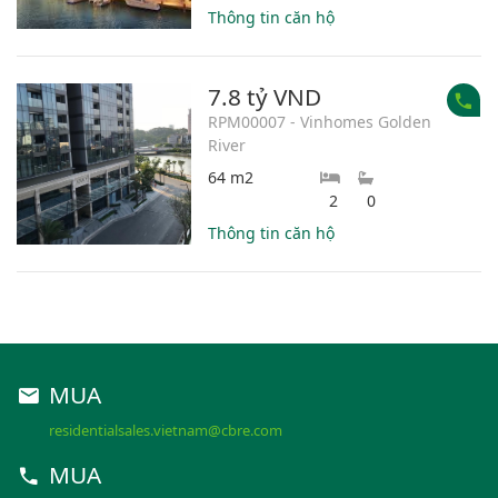
Thông tin căn hộ
7.8 tỷ VND
RPM00007 - Vinhomes Golden
River
64 m2
2
0
Thông tin căn hộ
MUA
residentialsales.vietnam@cbre.com
MUA