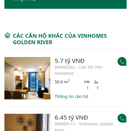
CÁC CĂN HỘ KHÁC CỦA VINHOMES
GOLDEN RIVER
5.7 tỷ VNĐ
RPM00282 - Căn hộ 1PN -
Vinhomes
2
50.6 m
1
1
Thông tin căn hộ
6.45 tỷ VNĐ
RPM00113 - Vinhomes Golden
River