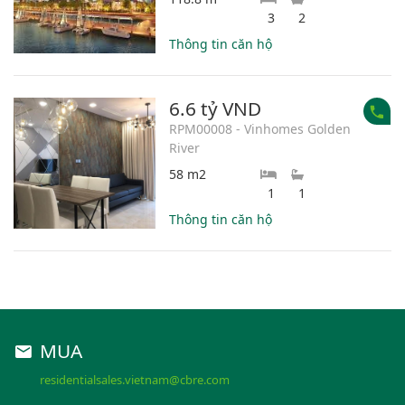
3
2
Thông tin căn hộ
6.6 tỷ VND
RPM00008 - Vinhomes Golden
River
58 m2
1
1
Thông tin căn hộ
MUA
residentialsales.vietnam@cbre.com