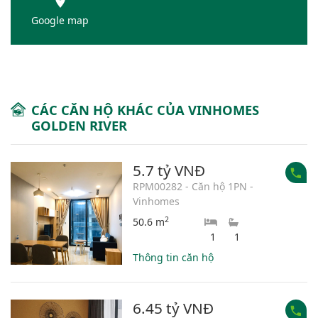
Google map
CÁC CĂN HỘ KHÁC CỦA VINHOMES
GOLDEN RIVER
5.7 tỷ VNĐ
RPM00282 - Căn hộ 1PN -
Vinhomes
2
50.6 m
1
1
Thông tin căn hộ
6.45 tỷ VNĐ