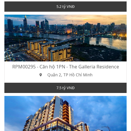
5.2 tỷ VNĐ
RPM00295 - Căn hộ 1PN - The Galleria Residence
Quận 2, TP Hồ Chí Minh
7.5 tỷ VNĐ