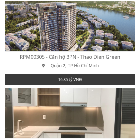
RPM00305 - Căn hộ 3PN - Thao Dien Green
Quận 2, TP Hồ Chí Minh
16.85 tỷ VNĐ