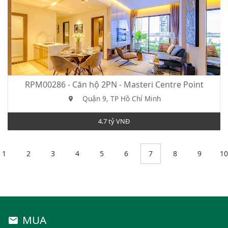
RPM00286 - Căn hộ 2PN - Masteri Centre Point
Quận 9, TP Hồ Chí Minh
4.7 tỷ VNĐ
1
2
3
4
5
6
7
8
9
10
MUA