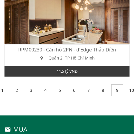
RPM00230 - Căn hộ 2PN - d'Edge Thảo Điền
Quận 2, TP Hồ Chí Minh
11.5 tỷ VNĐ
1
2
3
4
5
6
7
8
9
10
MUA