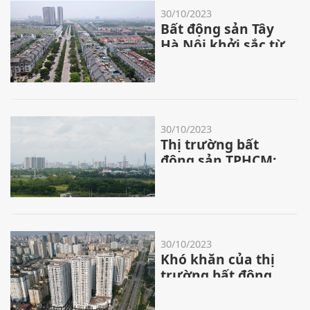
30/10/2023
Bất động sản Tây
Hà Nội khởi sắc từ
đòn bẩy hạ tầng
30/10/2023
Thị trường bất
động sản TPHCM:
Khan hiếm căn hộ
giá rẻ
30/10/2023
Khó khăn của thị
trường bất động
sản đang được
tháo gỡ