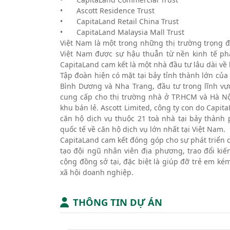
•
Ascott Residence Trust
•
CapitaLand Retail China Trust
•
CapitaLand Malaysia Mall Trust
Việt Nam là một trong những thị trường trọng đ
Việt Nam được sự hậu thuẫn từ nền kinh tế phát
CapitaLand cam kết là một nhà đầu tư lâu dài về
Tập đoàn hiện có mặt tại bảy tỉnh thành lớn của
Bình Dương và Nha Trang, đầu tư trong lĩnh vự
cung cấp cho thị trường nhà ở TP.HCM và Hà Nộ
khu bán lẻ. Ascott Limited, công ty con do Cap
căn hộ dịch vụ thuộc 21 toà nhà tại bảy thành 
quốc tế về căn hộ dịch vụ lớn nhất tại Việt Nam.
CapitaLand cam kết đóng góp cho sự phát triển 
tạo đội ngũ nhân viên địa phương, trao đổi kiế
cộng đồng sở tại, đặc biệt là giúp đỡ trẻ em 
xã hội doanh nghiệp.
THÔNG TIN DỰ ÁN