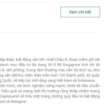
Xem chi tiết
tập đoàn bất động sản lớn nhất Châu Á. Được niêm yết với
i danh mục đầu tư đa dạng 93 tỉ đô Singapore tính tới 30
ở, văn phòng, trung tâm thương mại, căn hộ dịch vụ, khu
g sản (REITs). Hiện diện trên hơn 150 thành phố, 30 quốc
ung Quốc, sẽ tiếp tục mở rộng sang Việt Nam và Indonesia.
ển hình, với kinh nghiệm vững mạnh, thiết kế tiêu chuẩn
uỹ hiệu quả và mạng lưới thị trường rộng khắp nhằm mang
. CapitaLand sở hữu một trong những quỹ đầu tư bất động
ore và Malaysia: