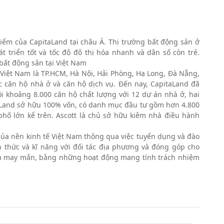
iểm của CapitaLand tại châu Á. Thị trường bất động sản ở
 triển tốt và tốc độ đô thị hóa nhanh và dân số còn trẻ.
 bất động sản tại Việt Nam
 Việt Nam là TP.HCM, Hà Nội, Hải Phòng, Hạ Long, Đà Nẵng,
c căn hộ nhà ở và căn hộ dịch vụ. Đến nay, CapitaLand đã
i khoảng 8.000 căn hộ chất lượng với 12 dự án nhà ở, hai
itaLand sở hữu 100% vốn, có danh mục đầu tư gồm hơn 4.800
phố lớn kể trên. Ascott là chủ sở hữu kiêm nhà điều hành
của nền kinh tế Việt Nam thông qua việc tuyển dụng và đào
n thức và kĩ năng với đối tác địa phương và đóng góp cho
kém may mắn, bằng những hoạt động mang tính trách nhiệm