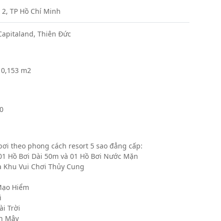
 2, TP Hồ Chí Minh
apitaland, Thiên Đức
10,153 m2
0
bơi theo phong cách resort 5 sao đẳng cấp:
01 Hồ Bơi Dài 50m và 01 Hồ Bơi Nước Mặn
à Khu Vui Chơi Thủy Cung
Mạo Hiểm
i
i Trời
n Mây