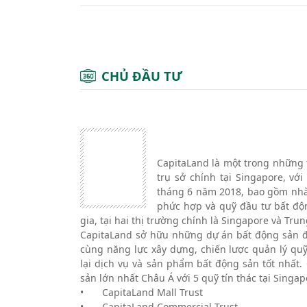
CHỦ ĐẦU TƯ
CapitaLand là một trong những 
trụ sở chính tại Singapore, vớ
tháng 6 năm 2018, bao gồm nhà 
phức hợp và quỹ đầu tư bất độn
gia, tại hai thị trường chính là Singapore và Tr
CapitaLand sở hữu những dự án bất động sản đi
cùng năng lực xây dựng, chiến lược quản lý q
lại dịch vụ và sản phẩm bất động sản tốt nhất
sản lớn nhất Châu Á với 5 quỹ tín thác tại Singap
•
CapitaLand Mall Trust
•
CapitaLand Commercial Trust