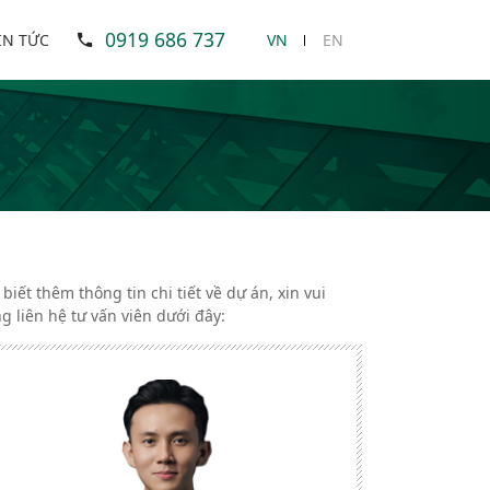
0919 686 737
IN TỨC
VN
EN
 biết thêm thông tin chi tiết về dự án, xin vui
ng liên hệ tư vấn viên dưới đây: