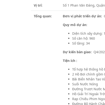
Vị trí:
Số 1 Phan Văn Đáng, Quận
Tổng quan:
Đơn vị phát triển dự án:
C
Quy mô dự án:
Diện tích xây dựng: 
Số căn hộ: 960
Số tầng: 34
Dự kiến bàn giao:
Q4/202
Tiện ích :
Tổ hợp hệ thống hồ 
2 Hồ Bơi chính gồm 
Bãi Biển Nhân Tạo V
Suối Nước Nóng
Đường Trượt Nước 
Hồ Giải Trí Ngoài Trờ
Rạp Chiếu Phim Ngoà
Đường Bộ Hành Châ