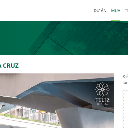
DỰ ÁN
MUA
T
A CRUZ
Để
lò