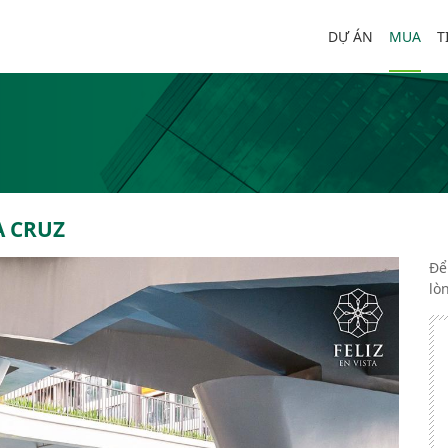
DỰ ÁN
MUA
T
A CRUZ
Để
lò