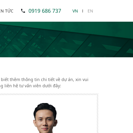
0919 686 737
IN TỨC
VN
EN
 biết thêm thông tin chi tiết về dự án, xin vui
ng liên hệ tư vấn viên dưới đây: