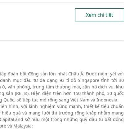
Xem chi tiết
tập đoàn bất động sản lớn nhất Châu Á. Được niêm yết với
i danh mục đầu tư đa dạng 93 tỉ đô Singapore tính tới 30
ở, văn phòng, trung tâm thương mại, căn hộ dịch vụ, khu
g sản (REITs). Hiện diện trên hơn 150 thành phố, 30 quốc
ung Quốc, sẽ tiếp tục mở rộng sang Việt Nam và Indonesia.
ển hình, với kinh nghiệm vững mạnh, thiết kế tiêu chuẩn
uỹ hiệu quả và mạng lưới thị trường rộng khắp nhằm mang
. CapitaLand sở hữu một trong những quỹ đầu tư bất động
ore và Malaysia: