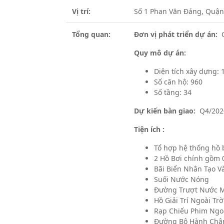
Vị trí:
Số 1 Phan Văn Đáng, Quận
Tổng quan:
Đơn vị phát triển dự án:
C
Quy mô dự án:
Diện tích xây dựng: 
Số căn hộ: 960
Số tầng: 34
Dự kiến bàn giao:
Q4/202
Tiện ích :
Tổ hợp hệ thống hồ 
2 Hồ Bơi chính gồm 
Bãi Biển Nhân Tạo V
Suối Nước Nóng
Đường Trượt Nước 
Hồ Giải Trí Ngoài Trờ
Rạp Chiếu Phim Ngoà
Đường Bộ Hành Châ