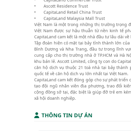
•
Ascott Residence Trust
•
CapitaLand Retail China Trust
•
CapitaLand Malaysia Mall Trust
Việt Nam là một trong những thị trường trọng đ
Việt Nam được sự hậu thuẫn từ nền kinh tế phát
CapitaLand cam kết là một nhà đầu tư lâu dài về
Tập đoàn hiện có mặt tại bảy tỉnh thành lớn của
Bình Dương và Nha Trang, đầu tư trong lĩnh vự
cung cấp cho thị trường nhà ở TP.HCM và Hà Nộ
khu bán lẻ. Ascott Limited, công ty con do Cap
căn hộ dịch vụ thuộc 21 toà nhà tại bảy thành 
quốc tế về căn hộ dịch vụ lớn nhất tại Việt Nam.
CapitaLand cam kết đóng góp cho sự phát triển 
tạo đội ngũ nhân viên địa phương, trao đổi kiế
cộng đồng sở tại, đặc biệt là giúp đỡ trẻ em 
xã hội doanh nghiệp.
THÔNG TIN DỰ ÁN