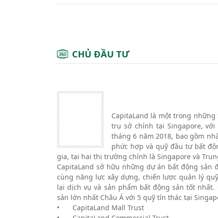
CHỦ ĐẦU TƯ
CapitaLand là một trong những 
trụ sở chính tại Singapore, vớ
tháng 6 năm 2018, bao gồm nhà 
phức hợp và quỹ đầu tư bất độn
gia, tại hai thị trường chính là Singapore và Tr
CapitaLand sở hữu những dự án bất động sản đi
cùng năng lực xây dựng, chiến lược quản lý q
lại dịch vụ và sản phẩm bất động sản tốt nhất
sản lớn nhất Châu Á với 5 quỹ tín thác tại Singap
•
CapitaLand Mall Trust
•
CapitaLand Commercial Trust