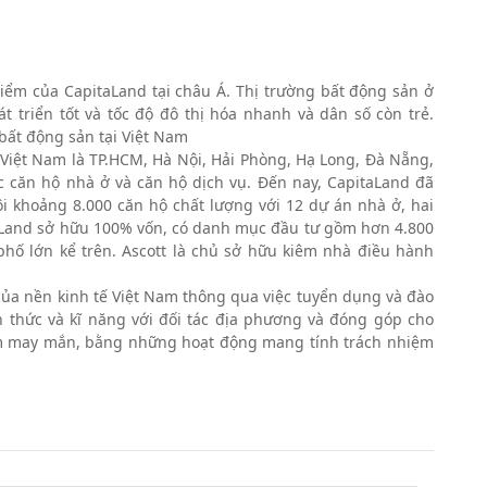
iểm của CapitaLand tại châu Á. Thị trường bất động sản ở
 triển tốt và tốc độ đô thị hóa nhanh và dân số còn trẻ.
 bất động sản tại Việt Nam
 Việt Nam là TP.HCM, Hà Nội, Hải Phòng, Hạ Long, Đà Nẵng,
c căn hộ nhà ở và căn hộ dịch vụ. Đến nay, CapitaLand đã
i khoảng 8.000 căn hộ chất lượng với 12 dự án nhà ở, hai
itaLand sở hữu 100% vốn, có danh mục đầu tư gồm hơn 4.800
phố lớn kể trên. Ascott là chủ sở hữu kiêm nhà điều hành
của nền kinh tế Việt Nam thông qua việc tuyển dụng và đào
n thức và kĩ năng với đối tác địa phương và đóng góp cho
kém may mắn, bằng những hoạt động mang tính trách nhiệm