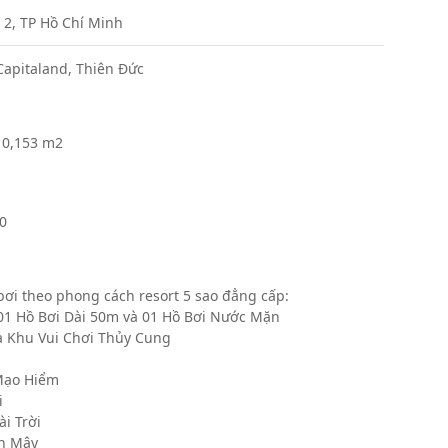
 2, TP Hồ Chí Minh
apitaland, Thiên Đức
10,153 m2
0
bơi theo phong cách resort 5 sao đẳng cấp:
01 Hồ Bơi Dài 50m và 01 Hồ Bơi Nước Mặn
à Khu Vui Chơi Thủy Cung
Mạo Hiểm
i
i Trời
n Mây