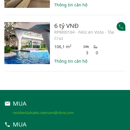
Thông tin căn hộ
6 tỷ VNĐ
RPM00164 - Feliz en Vista - Tòa
Cruz
2
106,1 m
3
0
Thông tin căn hộ
MUA
residentialsales.vietnam@cbre.com
MUA