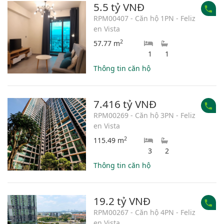
5.5 tỷ VNĐ
RPM00407 - Căn hộ 1PN - Feliz
en Vista
2
57.77 m
1
1
Thông tin căn hộ
7.416 tỷ VNĐ
RPM00269 - Căn hộ 3PN - Feliz
en Vista
2
115.49 m
3
2
Thông tin căn hộ
19.2 tỷ VNĐ
RPM00267 - Căn hộ 4PN - Feliz
en Vista