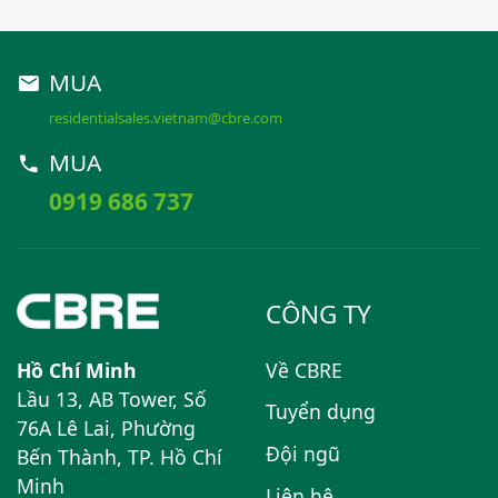
MUA
residentialsales.vietnam@cbre.com
MUA
0919 686 737
CÔNG TY
Hồ Chí Minh
Về CBRE
Lầu 13, AB Tower, Số
Tuyển dụng
76A Lê Lai, Phường
Đội ngũ
Bến Thành, TP. Hồ Chí
Minh
Liên hệ