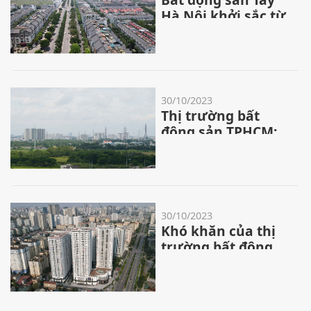
Hà Nội khởi sắc từ
đòn bẩy hạ tầng
30/10/2023
Thị trường bất
động sản TPHCM:
Khan hiếm căn hộ
giá rẻ
30/10/2023
Khó khăn của thị
trường bất động
sản đang được
tháo gỡ