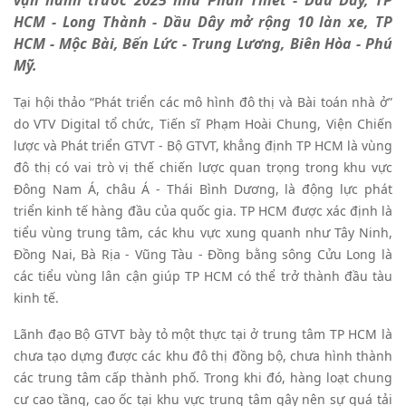
vận hành trước 2025 như Phan Thiết - Dầu Dây, TP
HCM - Long Thành - Dầu Dây mở rộng 10 làn xe, TP
HCM - Mộc Bài, Bến Lức - Trung Lương, Biên Hòa - Phú
Mỹ.
Tại hội thảo “Phát triển các mô hình đô thị và Bài toán nhà ở”
do VTV Digital tổ chức, Tiến sĩ Phạm Hoài Chung, Viện Chiến
lược và Phát triển GTVT - Bộ GTVT, khẳng định TP HCM là vùng
đô thị có vai trò vị thế chiến lược quan trọng trong khu vực
Đông Nam Á, châu Á - Thái Bình Dương, là động lực phát
triển kinh tế hàng đầu của quốc gia. TP HCM được xác định là
tiểu vùng trung tâm, các khu vực xung quanh như Tây Ninh,
Đồng Nai, Bà Rịa - Vũng Tàu - Đồng bằng sông Cửu Long là
các tiểu vùng lân cận giúp TP HCM có thể trở thành đầu tàu
kinh tế.
Lãnh đạo Bộ GTVT bày tỏ một thực tại ở trung tâm TP HCM là
chưa tạo dựng được các khu đô thị đồng bộ, chưa hình thành
các trung tâm cấp thành phố. Trong khi đó, hàng loạt chung
cư cao tầng, cao ốc tại khu vực trung tâm gây nên sự quá tải