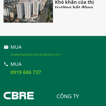
Khó khăn của thị
trường bất động
sản đang được
tháo gỡ
MUA
residentialsales.vietnam@cbre.com
MUA
0919 686 737
CÔNG TY