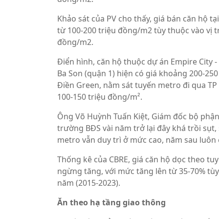
Khảo sát của PV cho thấy, giá bán căn hộ t
từ 100-200 triệu đồng/m2 tùy thuộc vào vị tr
đồng/m2.
Điển hình, căn hộ thuộc dự án Empire City -
Ba Son (quận 1) hiện có giá khoảng 200-250
Điền Green, nằm sát tuyến metro đi qua T
100-150 triệu đồng/m².
Ông Võ Huỳnh Tuấn Kiệt, Giám đốc bộ phận t
trường BĐS vài năm trở lại đây khá trồi sụt
metro vẫn duy trì ở mức cao, năm sau luôn
Thống kê của CBRE, giá căn hộ dọc theo tu
ngừng tăng, với mức tăng lên từ 35-70% tùy 
năm (2015-2023).
Ăn theo hạ tầng giao thông