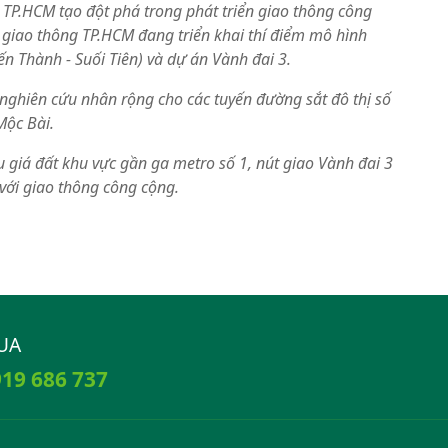
TP.HCM tạo đột phá trong phát triển giao thông công
h giao thông TP.HCM đang triển khai thí điểm mô hình
ến Thành - Suối Tiên) và dự án Vành đai 3.
 nghiên cứu nhân rộng cho các tuyến đường sắt đô thị số
Mộc Bài.
 giá đất khu vực gần ga metro số 1, nút giao Vành đai 3
ộ với giao thông công cộng.
UA
19 686 737