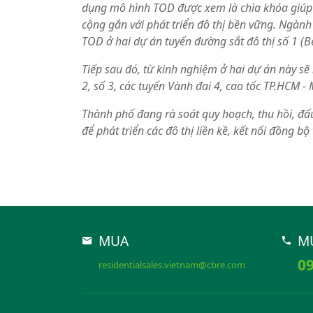
dụng mô hình TOD được xem là chìa khóa giúp 
cộng gắn với phát triển đô thị bền vững. Ngàn
TOD ở hai dự án tuyến đường sắt đô thị số 1 (B
Tiếp sau đó, từ kinh nghiệm ở hai dự án này sẽ
2, số 3, các tuyến Vành đai 4, cao tốc TP.HCM - 
Thành phố đang rà soát quy hoạch, thu hồi, đấu
để phát triển các đô thị liền kề, kết nối đồng b
MUA
M
09
residentialsales.vietnam@cbre.com