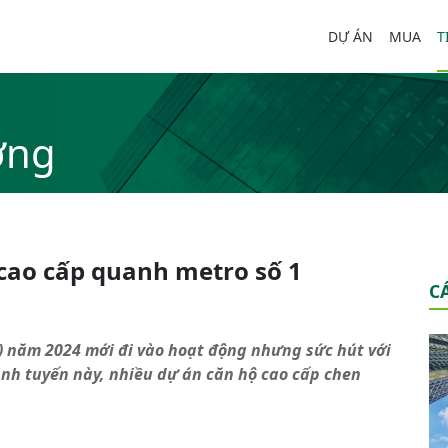
DỰ ÁN
MUA
T
ờng
 cao cấp quanh metro số 1
C
) năm 2024 mới đi vào hoạt động nhưng sức hút với
nh tuyến này, nhiều dự án căn hộ cao cấp chen