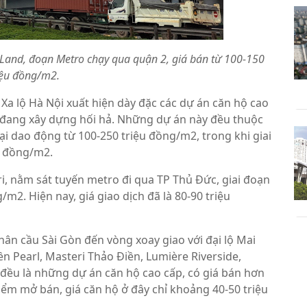
 Land, đoạn Metro chạy qua quận 2, giá bán từ 100-150
iệu đồng/m2.
Xa lộ Hà Nội xuất hiện dày đặc các dự án căn hộ cao
 đang xây dựng hối hả. Những dự án này đều thuộc
ại dao động từ 100-250 triệu đồng/m2, trong khi giai
u đồng/m2.
ri, nằm sát tuyến metro đi qua TP Thủ Đức, giai đoạn
m2. Hiện nay, giá giao dịch đã là 80-90 triệu
ân cầu Sài Gòn đến vòng xoay giao với đại lộ Mai
n Pearl, Masteri Thảo Điền, Lumière Riverside,
ả đều là những dự án căn hộ cao cấp, có giá bán hơn
iểm mở bán, giá căn hộ ở đây chỉ khoảng 40-50 triệu