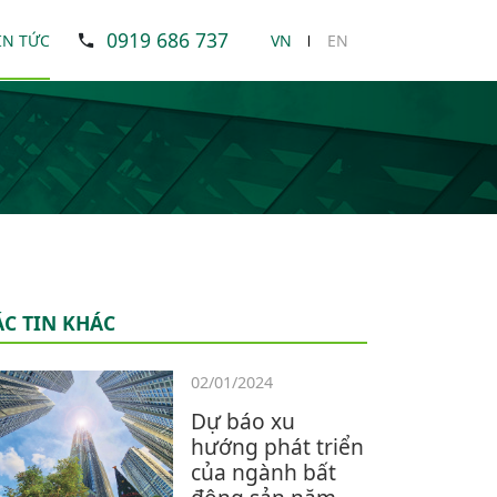
0919 686 737
IN TỨC
VN
EN
ÁC TIN KHÁC
02/01/2024
Dự báo xu
hướng phát triển
của ngành bất