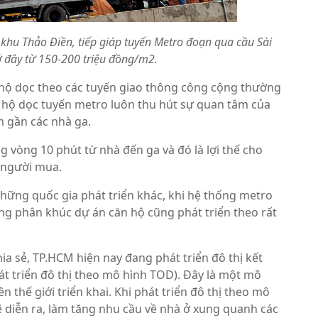
 khu Thảo Điền, tiếp giáp tuyến Metro đoạn qua cầu Sài
ở đây từ 150-200 triệu đồng/m2.
n hộ dọc theo các tuyến giao thông công cộng thường
 hộ dọc tuyến metro luôn thu hút sự quan tâm của
ằm gần các nhà ga.
g vòng 10 phút từ nhà đến ga và đó là lợi thế cho
t người mua.
những quốc gia phát triển khác, khi hệ thống metro
rong phân khúc dự án căn hộ cũng phát triển theo rất
ia sẻ, TP.HCM hiện nay đang phát triển đô thị kết
t triển đô thị theo mô hình TOD). Đây là một mô
 thế giới triển khai. Khi phát triển đô thị theo mô
 diễn ra, làm tăng nhu cầu về nhà ở xung quanh các