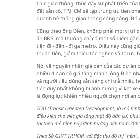
trục giao thông, thúc đẩy sự phát triển của 
đất sẵn có, TP.HCM sẽ tập trung ưu tiên ph
quanh hệ thống giao thông công cộng. Đó cũ
Cũng theo ông Điền, không phải mọi vị trí 
án BĐS, mà thường chỉ có một số điểm gần n
tiện đi - đến - đi ga metro. Điều này cũng 
thuận tiện, giảm thiểu tắc nghẽn và tối ưu 
Nói về nguyên nhân giá bán của các dự án c
nhiều dự án có giá tăng mạnh, ông Điền nh
và người tiêu dùng sẵn sàng chi trả nhiều 
tiện duy nhất không bị ảnh hưởng vì kẹt xe 
là động lực khiến nhiều người chọn nơi an c
TOD (Transit Oriented Development) là mô hình 
điều kiện cho việc gia tăng mật độ dân cư, phù
thị theo mô hình này định hướng đến năm 206
Theo Sở GTVT TP.HCM, với đặc thù đô thị "nén",